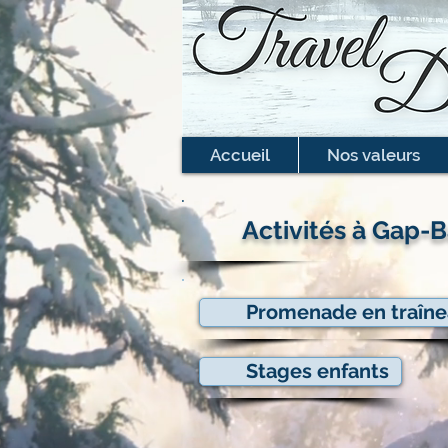
Accueil
Nos valeurs
Activités à Gap-
Promenade en traîn
Stages enfants