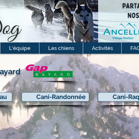
L'équipe
Les chiens
Activités
FA
Bayard
eau
Cani-Randonnée
Cani-Ra