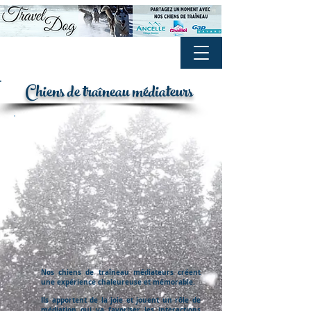
Chiens de traîneau médiateurs
Nos chiens de traîneau média
teurs créent
une expérience chaleureuse et mémorable.
Ils
apportent de la joie et jouent un rôle de
médiation qui va favoriser les interactions