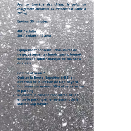
Pour le bien-être des chiens, le poids de
chargement maximum du traîneau est limité à
200 kg.
Environ 30 minutes
40€ / adulte
30€ / enfant (-12 ans)
Equipement conseillé : chaussures de
neige, v
êtements chauds, gants, bonnet,
l
unettes de soleil / masque de ski, sac à
dos, eau...
Comment venir ?
Quitter la Route Napoléon (N85) en
direction de la Station de Gap-Bayard.
Continuer sur environ 50m et se garer sur
le parking.
Rejoindre la cabane rose vitrée située
entre le parking et le restaurant de la
station Gap-Bayard.